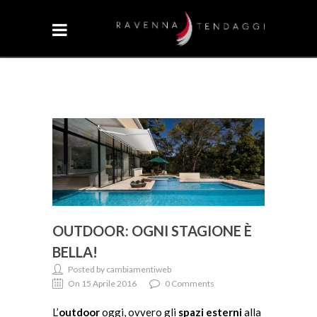
OUTDOOR: OGNI STAGIONE È
BELLA!
Posted by cambiamentiweb
On 15 Aprile 2016
0 Comments
L’
outdoor
oggi, ovvero gli
spazi esterni
alla